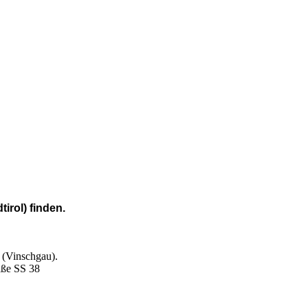
irol) finden.
 (Vinschgau).
aße SS 38