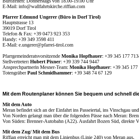
Bürozeiten: Donnerstags von 18.00-19.00 Uhr
E-Mail: info@wallfahrtskirche.riffian.com
Pfarrer Edmund Ungerer (Büro in Dorf Tirol)
Hauptstrasse 13
39019 Dorf Tirol
Telefon & Fax: +39 0473 923 353
Handy: +39 349 3598 411
E-Mail: e.ungerer@pfarrei-tirol.com
Pfarrgemeinderatsvorsitzende
Monika Hopfhauer
: +39 345 177 713
Stellvertreter
: Hubert Pixner
: +39 339 744 9447
Ansprechpartnerin Mesner-Team:
Monika Hopfhauer
: +39 345 177
Totengräber
Paul Schmidhammer
: +39 348 74 67 129
Mit dem Routenplaner können Sie bequem und schnell
di
Mit dem Auto
Meran befindet sich an der Einfahrt ins Passeiertal, ins Vinschgau und
Von Norden gelangt man über die folgenden Pässe nach Meran: Brenn
Von Süden: Brenner-Autobahn (A22). Ausfahrt Bozen Süd, direkte V
Mit dem Zug/ Mit dem Bus
Riffian erreicht man mit dem Linienbus (Linie 240) von Meran aus.