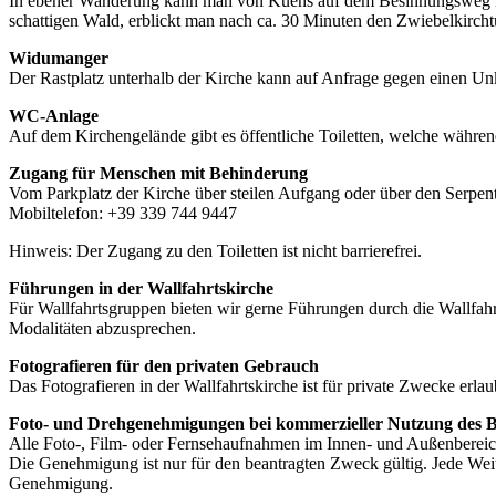
In ebener Wanderung kann man von Kuens auf dem Besinnungsweg nach
schattigen Wald, erblickt man nach ca. 30 Minuten den Zwiebelkirchtu
Widumanger
Der Rastplatz unterhalb der Kirche kann auf Anfrage gegen einen Un
WC-Anlage
Auf dem Kirchengelände gibt es öffentliche Toiletten, welche während
Zugang für Menschen mit Behinderung
Vom Parkplatz der Kirche über steilen Aufgang oder über den Serpe
Mobiltelefon: +39 339 744 9447
Hinweis: Der Zugang zu den Toiletten ist nicht barrierefrei.
Führungen in der Wallfahrtskirche
Für Wallfahrtsgruppen bieten wir gerne Führungen durch die Wallfahr
Modalitäten abzusprechen.
Fotografieren für den privaten Gebrauch
Das Fotografieren in der Wallfahrtskirche ist für private Zwecke erlaub
Foto- und Drehgenehmigungen bei kommerzieller Nutzung des B
Alle Foto-, Film- oder Fernsehaufnahmen im Innen- und Außenbereic
Die Genehmigung ist nur für den beantragten Zweck gültig. Jede Weit
Genehmigung.