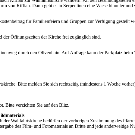
 Riffian zur Wallfahrtskirche wandern. An den Besinnungsstelen ent
rm von Riffian. Dann geht es in Serpentinen eine Wiese hinunter und s
kostenbeitrag für Familienfeiern und Gruppen zur Verfügung gestellt 
 der Öffnungszeiten der Kirche frei zugänglich sind.
ntinenweg durch den Olivenhain. Auf Anfrage kann der Parkplatz beim 
tskirche. Bitte melden Sie sich rechtzeitig (mindestens 1 Woche vorhe
t. Bitte verzichten Sie auf den Blitz.
ildmaterials
h der Wallfahrtskirche bedürfen der vorherigen Zustimmung des Pfar
ergabe des Film- und Fotomaterials an Dritte und jede anderweitige Nut